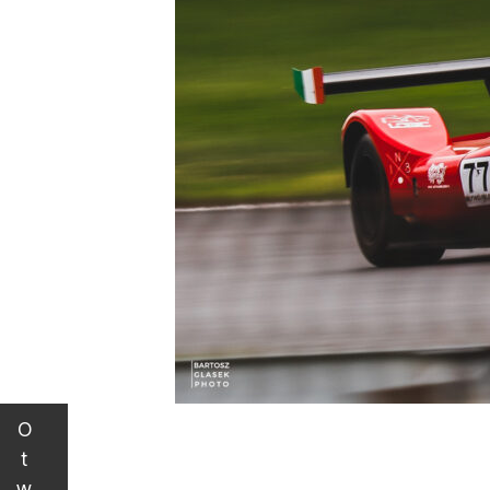
O
t
w