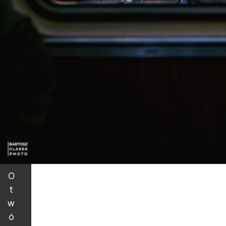
O
t
w
ó