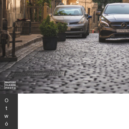
O
t
w
ó